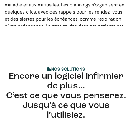
maladie et aux mutuelles. Les plannings s’organisent en
quelques clics, avec des rappels pour les rendez-vous
et des alertes pour les échéances, comme l’expiration
d’une ordonnance. La gestion des dossiers patients est
sécurisée, synchronisée en temps réel et accessible par
toutes les IDEL du cabinet.
La
télétransmission
est un autre atout majeur. Elle évite
les envois manuels et limite les risques d’oubli ou
d’erreur. Certains
logiciels infirmiers
intègrent aussi des
NOS SOLUTIONS
Encore un logiciel infirmier
outils de suivi des paiements, des statistiques d’activité
et des tableaux de bord pour piloter son activité en
de plus…
temps réel.
C’est ce que vous penserez.
Pour les débutants, une
formation sur la facturation
Jusqu’à ce que vous
IDEL
peut être utile. Elle permet de maîtriser les
l’utilisiez.
spécificités des cotations, des nomenclatures et des
règles de facturation. Certains éditeurs proposent des