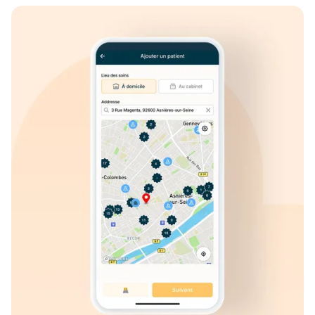
modules dédiés ou des ressources en ligne pour
accompagner leurs client(e)s.
Un
logiciel de téletransmission infirmier
est souvent
indispensable pour envoyer les feuilles de soins
électroniques (FSE) en toute sécurité.
Pourquoi choisir une
application pour IDEL
plutôt qu’un logiciel
classique ?
Une
application mobile pour IDEL
offre une flexibilité
que les logiciels installés sur ordinateur ne fournissent
pas toujours. Elle permet de consulter et mettre à jour
ses données depuis un smartphone ou une tablette, que